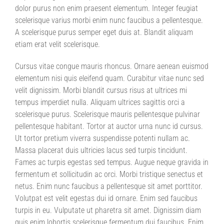
dolor purus non enim praesent elementum. Integer feugiat
scelerisque varius morbi enim nunc faucibus a pellentesque.
A scelerisque purus semper eget duis at. Blandit aliquam
etiam erat velit scelerisque.
Cursus vitae congue mauris rhoncus. Ornare aenean euismod
elementum nisi quis eleifend quam. Curabitur vitae nunc sed
velit dignissim. Morbi blandit cursus risus at ultrices mi
tempus imperdiet nulla. Aliquam ultrices sagittis orci a
scelerisque purus. Scelerisque mauris pellentesque pulvinar
pellentesque habitant. Tortor at auctor urna nunc id cursus.
Ut tortor pretium viverra suspendisse potenti nullam ac.
Massa placerat duis ultricies lacus sed turpis tincidunt.
Fames ac turpis egestas sed tempus. Augue neque gravida in
fermentum et sollicitudin ac orci. Morbi tristique senectus et
netus. Enim nunc faucibus a pellentesque sit amet porttitor.
Volutpat est velit egestas dui id ornare. Enim sed faucibus
turpis in eu. Vulputate ut pharetra sit amet. Dignissim diam
quis enim lobortis scelerisque fermentum dui faucibus. Enim