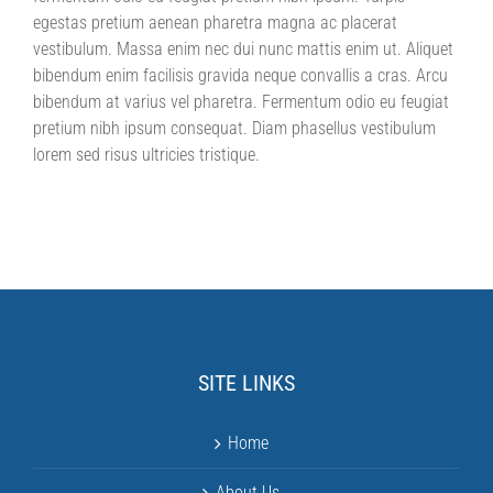
egestas pretium aenean pharetra magna ac placerat
vestibulum. Massa enim nec dui nunc mattis enim ut. Aliquet
bibendum enim facilisis gravida neque convallis a cras. Arcu
bibendum at varius vel pharetra. Fermentum odio eu feugiat
pretium nibh ipsum consequat. Diam phasellus vestibulum
lorem sed risus ultricies tristique.
SITE LINKS
Home
About Us